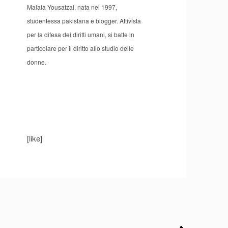
Malala Yousafzai, nata nel 1997,
studentessa pakistana e blogger. Attivista
per la difesa dei diritti umani, si batte in
particolare per il diritto allo studio delle
donne.
[like]